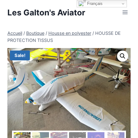
Aller
Français
Les Galton's Aviator
au
contenu
Accueil
/
Boutique
/
Housse en polyester
/
HOUSSE DE
PROTECTION TISSUS
Sale!