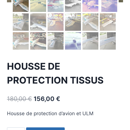
HOUSSE DE
PROTECTION TISSUS
Original
Current
180,00
€
156,00
€
price
price
Housse de protection d’avion et ULM
was:
is:
180,00 €.
156,00 €.